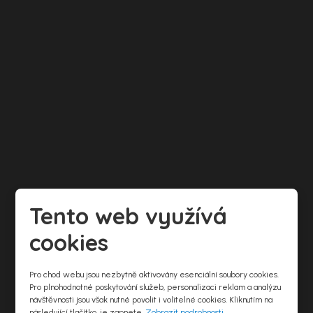
Tento web využívá
cookies
Pro chod webu jsou nezbytně aktivovány esenciální soubory cookies.
Pro plnohodnotné poskytování služeb, personalizaci reklam a analýzu
návštěvnosti jsou však nutné povolit i volitelné cookies. Kliknutím na
následující tlačítko, je zapnete.
Zobrazit podrobnosti